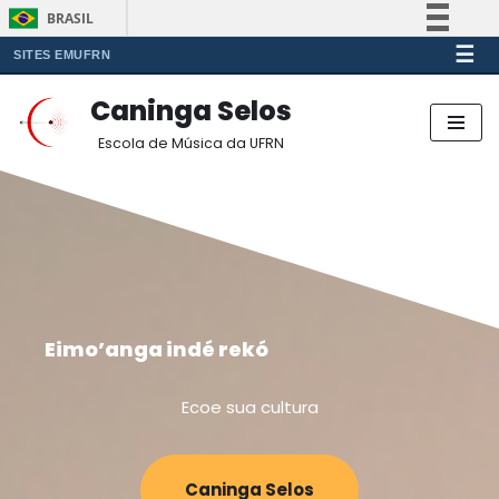
BRASIL
☰
Simplifique!
SITES EMUFRN
Comunica BR
Caninga Selos
Participe
Pular
Escola de Música da UFRN
Acesso à informação
para
o
Legislação
conteúdo
Canais
Eimo’anga indé rekó
Ecoe sua cultura
Caninga Selos